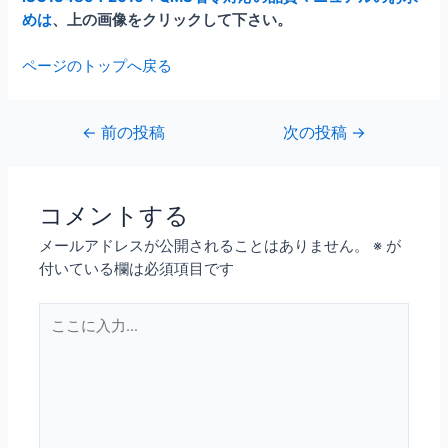
めは
、上の画像をクリックして下さい。
ページのトップへ戻る
投
←
前の投稿
次の投稿
→
稿
ナ
ビ
コメントする
ゲ
メールアドレスが公開されることはありません。
※
が
ー
付いている欄は必須項目です
シ
ョ
こ
ン
こ
に
入
力…