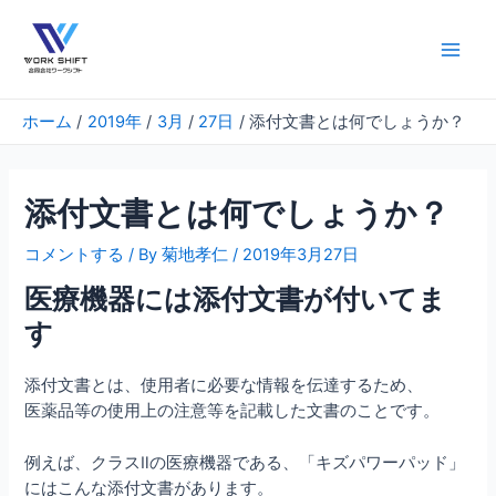
内
容
を
Main
ス
Men
キ
ホーム
2019年
3月
27日
添付文書とは何でしょうか？
ッ
プ
添付文書とは何でしょうか？
コメントする
/ By
菊地孝仁
/
2019年3月27日
医療機器には添付文書が付いてま
す
添付文書とは、使用者に必要な情報を伝達するため、
医薬品等の使用上の注意等を記載した文書のことです。
例えば、クラスⅡの医療機器である、「キズパワーパッド」
にはこんな添付文書があります。