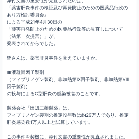
添付文書の重要性が見直されたのは、
『薬害肝炎事件の検証及び再発防止のための医薬品行政の
あり方検討委員会』
による平成21年4月30日の
「薬害再発防止のための医薬品行政等の見直しについて
（法第一次提言）」が、
発表されてからでした。
皆さんは、薬害肝炎事件を覚えていますか。
血液凝固因子製剤
（フィブリノゲン製剤、非加熱第IX因子製剤、非加熱第VIII
因子製剤）
の投与によるC型肝炎の感染被害のことです。
製薬会社「田辺三菱製薬」は、
フィブリノゲン製剤の推定投与数は約29万人であり、推定
肝炎感染数1万人以上と試算しています。
この事件を契機に、添付文書の重要性が見直されました。