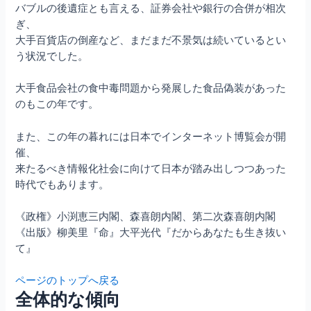
バブルの後遺症とも言える、証券会社や銀行の合併が相次
ぎ、
大手百貨店の倒産など、まだまだ不景気は続いているとい
う状況でした。
大手食品会社の食中毒問題から発展した食品偽装があった
のもこの年です。
また、この年の暮れには日本でインターネット博覧会が開
催、
来たるべき情報化社会に向けて日本が踏み出しつつあった
時代でもあります。
《政権》小渕恵三内閣、森喜朗内閣、第二次森喜朗内閣
《出版》柳美里『命』大平光代『だからあなたも生き抜い
て』
ページのトップへ戻る
全体的な傾向