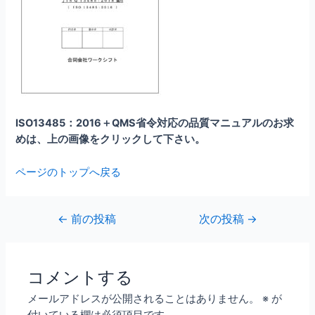
ISO13485：2016＋QMS省令対応の品質マニュアルのお求
めは、上の画像をクリックして下さい。
ページのトップへ戻る
投
←
前の投稿
次の投稿
→
稿
ナ
ビ
コメントする
ゲ
メールアドレスが公開されることはありません。
※
が
ー
付いている欄は必須項目です