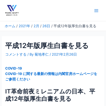
内
容
を
Main
ス
Men
キ
ホーム
2021年
2月
26日
平成12年版厚生白書を見る
ッ
プ
平成12年版厚生白書を見る
コメントする
/ By
菊地孝仁
/
2021年2月26日
COVID-19
COVID-19 に関する最新の情報は内閣官房ホームページを
ご参照ください
IT革命前夜ミレニアムの日本、平
成12年版厚生白書を見る