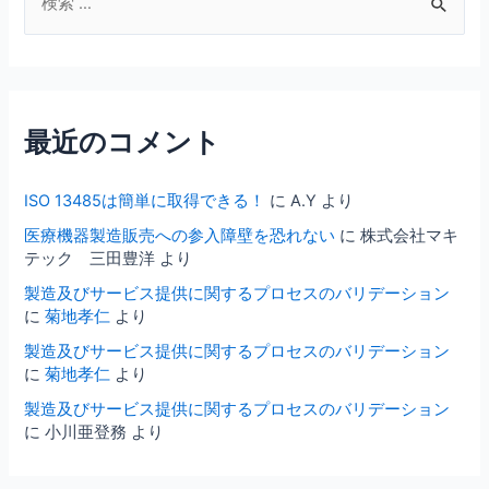
索
対
象
:
最近のコメント
ISO 13485は簡単に取得できる！
に
A.Y
より
医療機器製造販売への参入障壁を恐れない
に
株式会社マキ
テック 三田豊洋
より
製造及びサービス提供に関するプロセスのバリデーション
に
菊地孝仁
より
製造及びサービス提供に関するプロセスのバリデーション
に
菊地孝仁
より
製造及びサービス提供に関するプロセスのバリデーション
に
小川亜登務
より