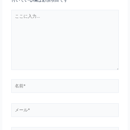
シ
ョ
こ
ン
こ
に
入
力…
名
前
*
メ
ー
ル
*