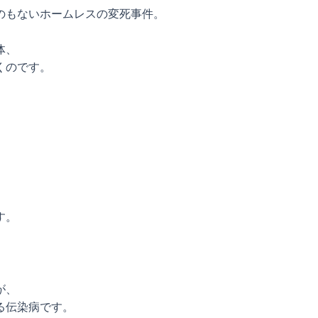
のもないホームレスの変死事件。
体、
くのです。
す。
が、
る伝染病です。