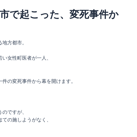
市で起こった、変死事件か
る地方都市。
若い女性町医者が一人、
一件の変死事件から幕を開けます。
うのですが、
はての施しようがなく、