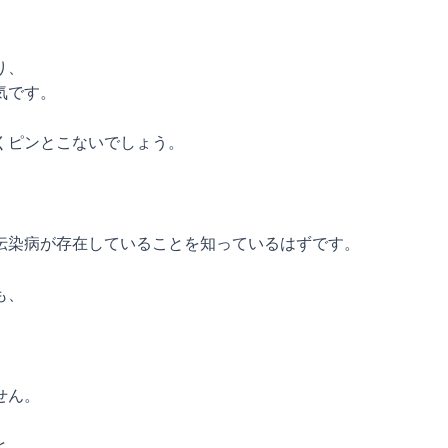
。
り、
気です。
くピンとこないでしょう。
伝染病が存在していることを知っているはずです。
も、
せん。
と、