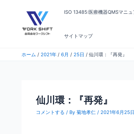
内
容
ISO 13485:医療機器QMSマ
を
ス
キ
サイトマップ
ッ
プ
ホーム
2021年
6月
25日
仙川環：『再発』
仙川環：『再発』
コメントする
/ By
菊地孝仁
/
2021年6月25