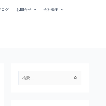
ブログ
お問合せ
会社概要
検
索
対
象
: