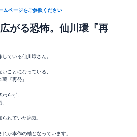
房ホームページをご参照ください
広がる恐怖。仙川環『再
作している仙川環さん。
ないことになっている、
本著『再発』
関わらず、
気。
知られていた病気。
それが本作の軸となっています。