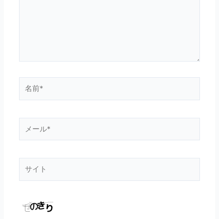
力…
名
前
*
メ
ー
ル
*
サ
イ
ト