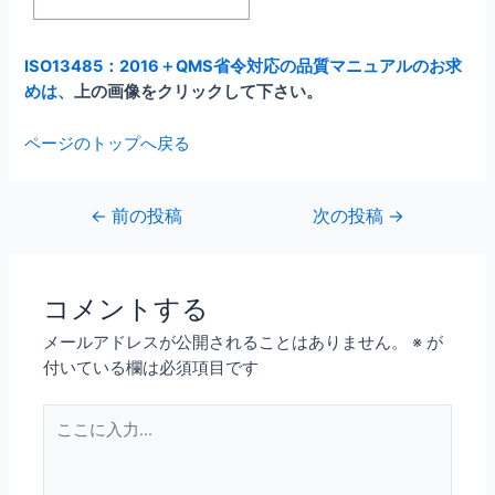
ISO13485：2016＋QMS省令対応の品質マニュアルのお求
めは、
上の画像をクリックして下さい。
ページのトップへ戻る
投
←
前の投稿
次の投稿
→
稿
ナ
ビ
コメントする
ゲ
メールアドレスが公開されることはありません。
※
が
ー
付いている欄は必須項目です
シ
ョ
こ
ン
こ
に
入