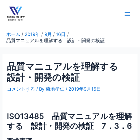
内
容
を
Main
ス
Men
キ
ホーム
2019年
9月
16日
ッ
品質マニュアルを理解する 設計・開発の検証
プ
品質マニュアルを理解する
設計・開発の検証
コメントする
/ By
菊地孝仁
/
2019年9月16日
ISO13485 品質マニュアルを理解
する 設計・開発の検証 7．3．6