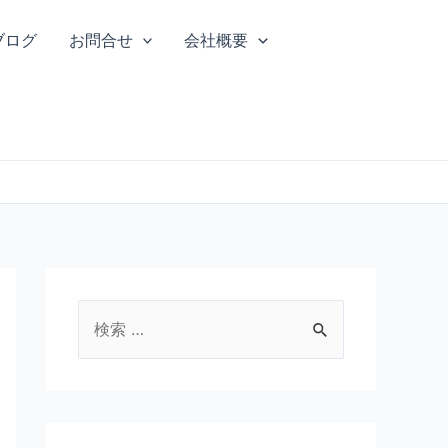
ブログ
お問合せ
会社概要
検
索
対
象
: