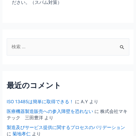
ださい。（スパム対策）
検
索
対
象
:
最近のコメント
ISO 13485は簡単に取得できる！
に
A.Y
より
医療機器製造販売への参入障壁を恐れない
に
株式会社マキ
テック 三田豊洋
より
製造及びサービス提供に関するプロセスのバリデーション
に
菊地孝仁
より