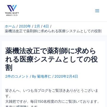
内
容
を
Main
ス
Men
キ
ホーム
2020年
2月
4日
ッ
薬機法改正で薬剤師に求められる医療システムとしての役割
プ
薬機法改正で薬剤師に求めら
れる医療システムとしての役
割
2件のコメント
/ By
菊地孝仁
/
2020年2月4日
皆さんへ、いつも当ブログをご覧頂きありがとうございま
す。
大雑把ですが、毎日150名程度の方にご覧頂いております。