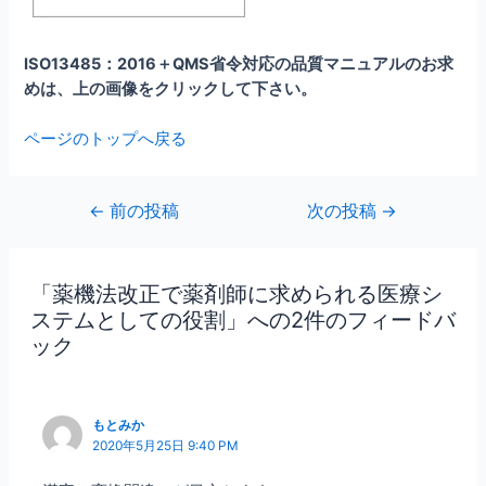
ISO13485：2016＋QMS省令対応の品質マニュアルのお求
めは、上の画像をクリックして下さい。
ページのトップへ戻る
投
←
前の投稿
次の投稿
→
稿
ナ
ビ
「薬機法改正で薬剤師に求められる医療シ
ゲ
ステムとしての役割」への2件のフィードバ
ー
ック
シ
ョ
ン
もとみか
2020年5月25日 9:40 PM