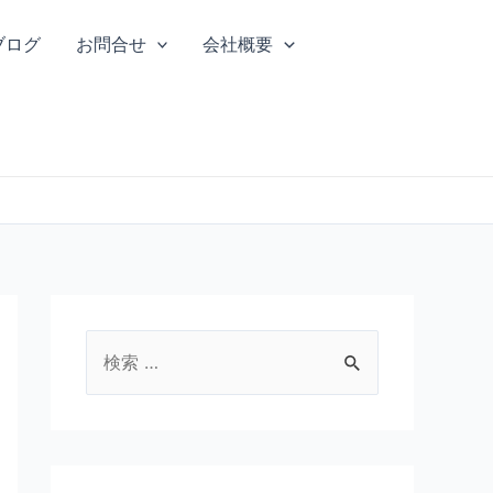
ブログ
お問合せ
会社概要
検
索
対
象
: