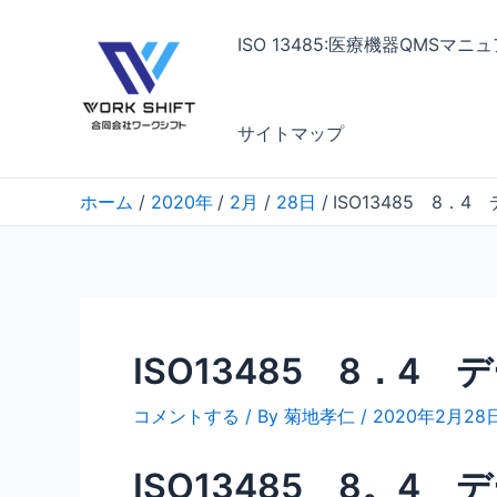
内
容
ISO 13485:医療機器QMSマ
を
ス
キ
サイトマップ
ッ
プ
ホーム
2020年
2月
28日
ISO13485 8．
ISO13485 8．4
コメントする
/ By
菊地孝仁
/
2020年2月28
ISO13485 8。4