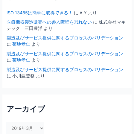
）
と
ISO 13485は簡単に取得できる！
に
A.Y
より
は
何
医療機器製造販売への参入障壁を恐れない
に
株式会社マキ
か？
テック 三田豊洋
より
製造及びサービス提供に関するプロセスのバリデーション
に
菊地孝仁
より
製造及びサービス提供に関するプロセスのバリデーション
に
菊地孝仁
より
製造及びサービス提供に関するプロセスのバリデーション
に
小川亜登務
より
アーカイブ
ア