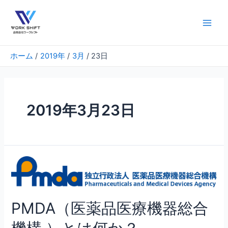
内
容
を
Main
ス
Men
キ
ホーム
2019年
3月
23日
ッ
プ
2019年3月23日
PMDA（医薬品医療機器総合
機構 ）とは何か？