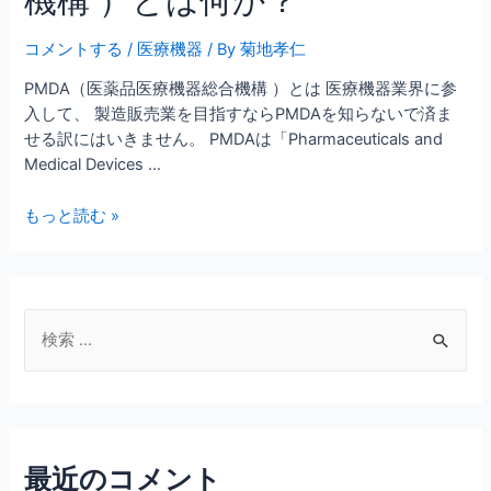
コメントする
/
医療機器
/ By
菊地孝仁
PMDA（医薬品医療機器総合機構 ）とは 医療機器業界に参
入して、 製造販売業を目指すならPMDAを知らないで済ま
せる訳にはいきません。 PMDAは「Pharmaceuticals and
Medical Devices …
PMDA（医
もっと読む »
薬
品
医
療
検
機
索
器
対
総
合
象
機
:
構
最近のコメント