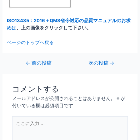
ISO13485：2016＋QMS省令対応の品質マニュアルのお求
めは
、上の画像をクリックして下さい。
ページのトップへ戻る
投
←
前の投稿
次の投稿
→
稿
ナ
ビ
コメントする
ゲ
メールアドレスが公開されることはありません。
※
が
ー
付いている欄は必須項目です
シ
ョ
こ
ン
こ
に