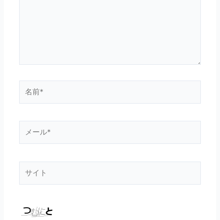
入
力…
名
前
*
メ
ー
ル
*
サ
イ
ト