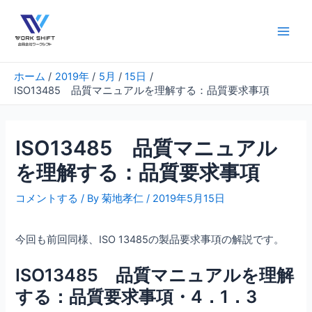
内
容
を
Main
ス
Men
キ
ホーム
2019年
5月
15日
ッ
ISO13485 品質マニュアルを理解する：品質要求事項
プ
ISO13485 品質マニュアル
を理解する：品質要求事項
コメントする
/ By
菊地孝仁
/
2019年5月15日
今回も前回同様、ISO 13485の製品要求事項の解説です。
ISO13485 品質マニュアルを理解
する：品質要求事項・4．1．3