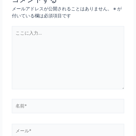
ゲ
メールアドレスが公開されることはありません。
※
が
ー
付いている欄は必須項目です
シ
ョ
こ
ン
こ
に
入
力…
名
前
*
メ
ー