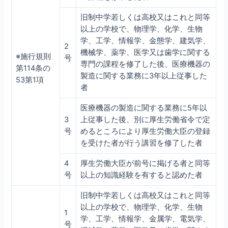
旧制中学若しくは高校又はこれと同等
以上の学校で、物理学、化学、生物
学、工学、情報学、金態学、建気学、
2
機械学、薬学、医学又は歯学に関する
※施行規則
号
専門の課程を修了した後、医療機器の
第114条の
製造に関する業務に3年以上従事した
53第1項
者
医療機器の製造に関する業務に5年以
3
上従事した後、別に厚生労働省令で定
号
めるところにより厚生労働大臣の登録
を受けた者が行う講習を修了した者
4
厚生労働大臣が前号に掲げる者と同等
号
以上の知識経験を有すると認めた者
旧制中学若しくは高校又はこれと同等
以上の学校で、物理学、化学、生物
1
学、工学、情報学、金属学、電気学、
号