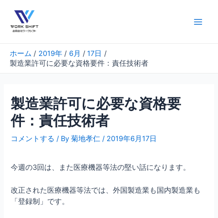
内
容
を
Main
ス
Men
キ
ホーム
2019年
6月
17日
ッ
製造業許可に必要な資格要件：責任技術者
プ
製造業許可に必要な資格要
件：責任技術者
コメントする
/ By
菊地孝仁
/
2019年6月17日
今週の3回は、また医療機器等法の堅い話になります。
改正された医療機器等法では、外国製造業も国内製造業も
「登録制」です。