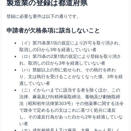
製造業の登録は都道府県
登録に必要な要件は以下の通りです。
申請者が欠格条項に該当しないこと
（イ）第75条第1項の規定により許可を取り消され、
取消しの臼から3年を経過していない者
（ロ）第75条の2第1墳の規定により登録を取り消さ
れ、取消しの日から3年を経過していない者
（ハ）禁鋸以上の刑に処せられ、その執行を終わ
り、文は執行を受けることがなくなった後、3年を経
過していない者
（ニ）イからハまでに該当する者を除くほか、この
法律、麻薬及び向精神薬取締法、毒物及び劇物取締
法（昭和初年法律第303号）その他薬事に関する法令
で政令で定めるもの文はこれに基づく処分に違反
し、その違反行為があった白から2年を経過していな
い者
（ホ）成年被後見人又は麻薬、大麻、あへん若しく