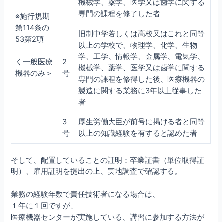
機械学、薬学、医学又は歯学に関する
専門の課程を修了した者
※施行規期
第114条の
旧制中学若しくは高校又はこれと同等
53第2項
以上の学校で、物理学、化学、生物
学、工学、情報学、金属学、電気学、
2
く一般医療
機械学、薬学、医学又は歯学に関する
号
機器のみ＞
専門の課程を修得した後、医療機器の
製造に関する業務に3年以上従事した
者
3
厚生労働大臣が前号に掲げる者と同等
号
以上の知識経験を有すると認めた者
そして、配置していることの証明：卒業証書（単位取得証
明）、雇用証明を提出の上、実地調査で確認する。
業務の経験年数で責任技術者になる場合は、
１年に１回ですが、
医療機器センターが実施している、講習に参加する方法が