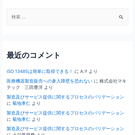
検
索
対
象
:
最近のコメント
ISO 13485は簡単に取得できる！
に
A.Y
より
医療機器製造販売への参入障壁を恐れない
に
株式会社マキ
テック 三田豊洋
より
製造及びサービス提供に関するプロセスのバリデーション
に
菊地孝仁
より
製造及びサービス提供に関するプロセスのバリデーション
に
菊地孝仁
より
製造及びサービス提供に関するプロセスのバリデーション