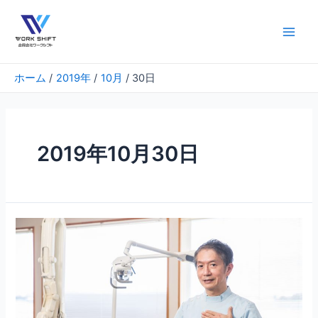
内
容
を
Main
ス
Men
キ
ホーム
2019年
10月
30日
ッ
プ
2019年10月30日