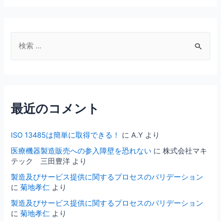
来
患
者
を
検
増
索
や
対
す
に
象
は、
:
患
最近のコメント
者
は
ISO 13485は簡単に取得できる！
に
A.Y
より
顧
客
医療機器製造販売への参入障壁を恐れない
に
株式会社マキ
の
テック 三田豊洋
より
時
製造及びサービス提供に関するプロセスのバリデーション
代
に
菊地孝仁
より
へ
製造及びサービス提供に関するプロセスのバリデーション
に
菊地孝仁
より