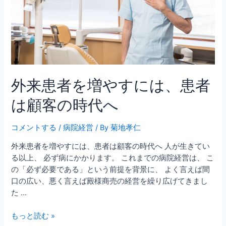
外来患者を増やすには、患者
は顧客の時代へ
コメントする
/
病院経営
/ By
菊地孝仁
外来患者を増やすには、患者は顧客の時代へ 人が生きてい
る以上、 必ず病にかかります。 これまでの病院経営は、 こ
の「必ず必要である」という前提を背景に、 よく言えば間
口の広い、悪く言えば殿様商売の経営を繰り広げてきまし
た …
外
もっと読む »