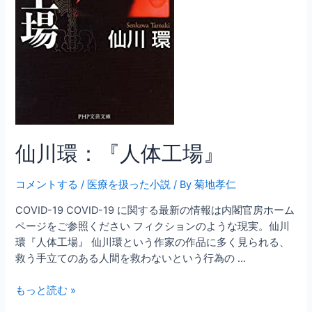
仙川環：『人体工場』
コメントする
/
医療を扱った小説
/ By
菊地孝仁
COVID-19 COVID-19 に関する最新の情報は内閣官房ホーム
ページをご参照ください フィクションのような現実。仙川
環『人体工場』 仙川環という作家の作品に多く見られる、
救う手立てのある人間を救わないという行為の …
仙
もっと読む »
川