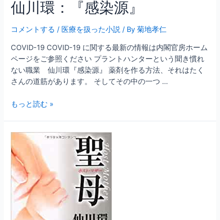
仙川環：『感染源』
コメントする
/
医療を扱った小説
/ By
菊地孝仁
COVID-19 COVID-19 に関する最新の情報は内閣官房ホーム
ページをご参照ください プラントハンターという聞き慣れ
ない職業 仙川環『感染源』 薬剤を作る方法、それはたく
さんの道筋があります。 そしてその中の一つ …
仙
もっと読む »
川
環：
『感
染
源』