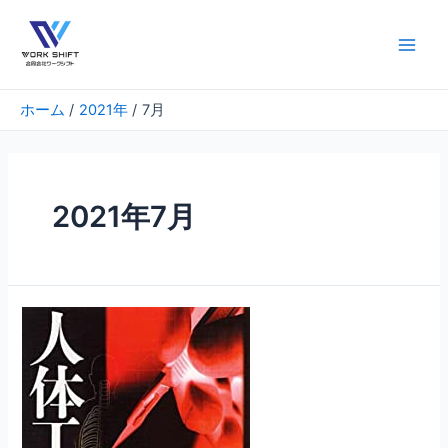
内
容
を
Main
ス
Men
キ
ホーム
2021年
7月
ッ
プ
2021年7月