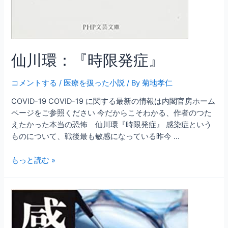
仙川環：『時限発症』
コメントする
/
医療を扱った小説
/ By
菊地孝仁
COVID-19 COVID-19 に関する最新の情報は内閣官房ホーム
ページをご参照ください 今だからこそわかる、作者のつた
えたかった本当の恐怖 仙川環『時限発症』 感染症という
ものについて、戦後最も敏感になっている昨今 …
仙
もっと読む »
川
環：
『時
限
発