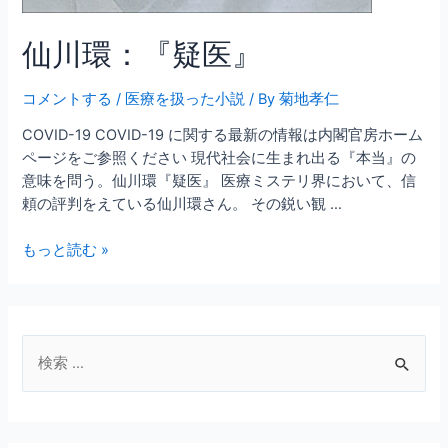
仙川環：『疑医』
コメントする
/
医療を扱った小説
/ By
菊地孝仁
COVID-19 COVID-19 に関する最新の情報は内閣官房ホーム
ページをご参照ください 現代社会に生まれ出る『本当』の
意味を問う。仙川環『疑医』 医療ミステリ界において、信
頼の評判をえている仙川環さん。 その鋭い観 …
仙
もっと読む »
川
環：
『疑
医』
検
索
対
象