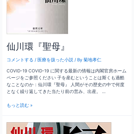
仙川環『聖母』
コメントする
/
医療を扱った小説
/ By
菊地孝仁
COVID-19 COVID-19 に関する最新の情報は内閣官房ホーム
ページをご参照ください 子を産むということは斯くも過酷
なことなのか：仙川環『聖母』 人間がその歴史の中で何度
となく繰り返してきた当たり前の営み、出産。 …
仙
もっと読む »
川
環
『聖
母』