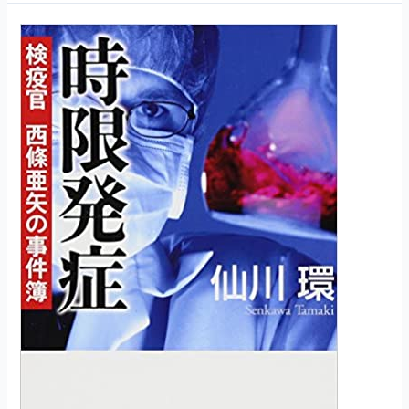
環：
『人
体
工
場』